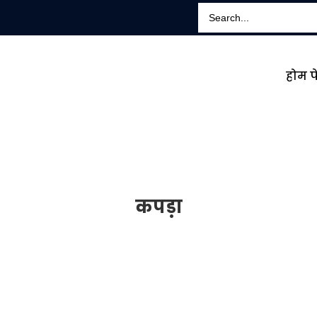
होम प
कपड़ा