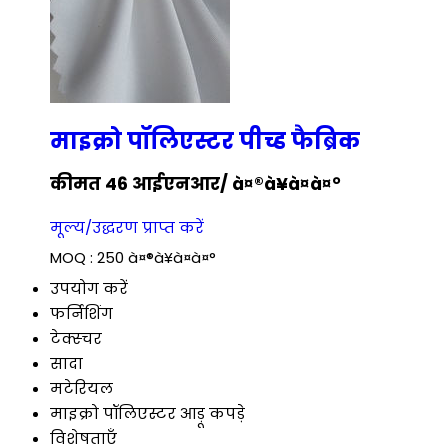
माइक्रो पॉलिएस्टर पीच्ड फैब्रिक
कीमत 46 आईएनआर
/ à¤®à¥à¤à¤°
मूल्य/उद्धरण प्राप्त करें
MOQ :
250 à¤®à¥à¤à¤°
उपयोग करें
फर्निशिंग
टेक्स्चर
सादा
मटेरियल
माइक्रो पॉलिएस्टर आड़ू कपड़े
विशेषताएँ