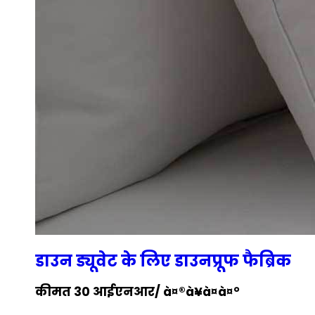
डाउन ड्यूवेट के लिए डाउनप्रूफ फैब्रिक
कीमत 30 आईएनआर
/ à¤®à¥à¤à¤°