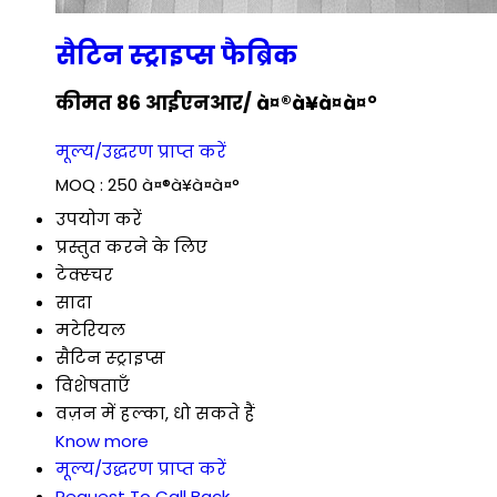
सैटिन स्ट्राइप्स फैब्रिक
कीमत 86 आईएनआर
/ à¤®à¥à¤à¤°
मूल्य/उद्धरण प्राप्त करें
MOQ :
250 à¤®à¥à¤à¤°
उपयोग करें
प्रस्तुत करने के लिए
टेक्स्चर
सादा
मटेरियल
सैटिन स्ट्राइप्स
विशेषताएँ
वज़न में हल्का, धो सकते हैं
Know more
मूल्य/उद्धरण प्राप्त करें
Request To Call Back